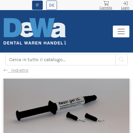
IT
DE
Carrello
Login
Indietro