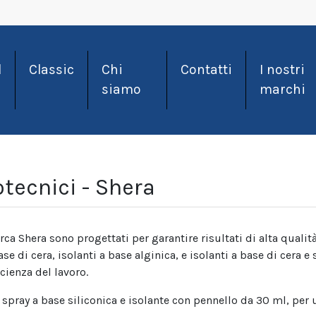
l
Classic
Chi
Contatti
I nostri
siamo
marchi
otecnici - Shera
ca Shera sono progettati per garantire risultati di alta qualità
se di cera, isolanti a base alginica, e isolanti a base di cera e 
cienza del lavoro.
spray a base siliconica e isolante con pennello da 30 ml, per 