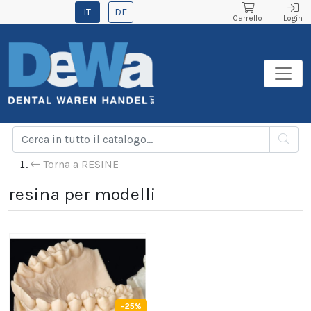
IT
DE
Carrello
Login
Torna a RESINE
resina per modelli
-25%