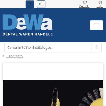
IT
DE
Carrello
Login
Indietro