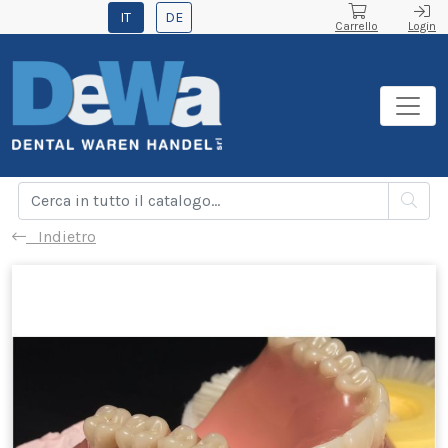
IT
DE
Carrello
Login
Indietro